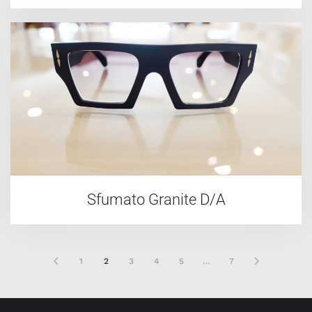
Sfumato Granite D/A
1
2
3
4
5
…
7