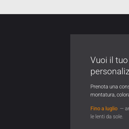
Vuoi il tu
personali
Prenota una cons
montatura, colora
Fino a luglio
— an
le lenti da sole.