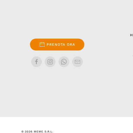
H
PRENOTA ORA
©
2026
MEME S.R.L.